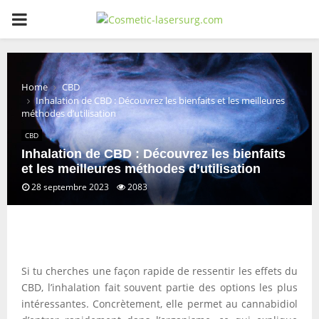
PRIMARY
MENU
Home
CBD
Inhalation de CBD : Découvrez les bienfaits et les meilleures
méthodes d’utilisation
CBD
Inhalation de CBD : Découvrez les bienfaits
et les meilleures méthodes d’utilisation
28 septembre 2023
2083
Si tu cherches une façon rapide de ressentir les effets du
CBD, l’inhalation fait souvent partie des options les plus
intéressantes. Concrètement, elle permet au cannabidiol